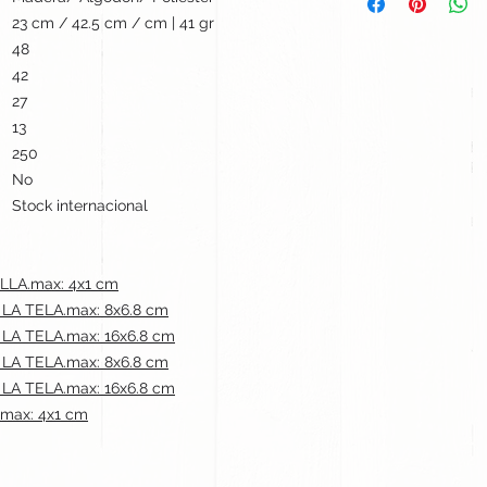
23 cm / 42.5 cm / cm | 41 gr
48
42
27
13
250
No
Stock internacional
LLA.max: 4x1 cm
A TELA.max: 8x6.8 cm
A TELA.max: 16x6.8 cm
A TELA.max: 8x6.8 cm
A TELA.max: 16x6.8 cm
max: 4x1 cm