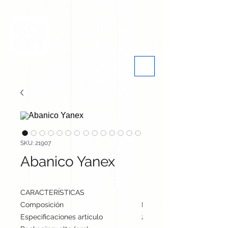
SKU: 21907
Abanico Yanex
CARACTERÍSTICAS
Composición
Bambú/ Poliéster
Especificaciones artículo
21 cm / 38 cm / cm | 40 