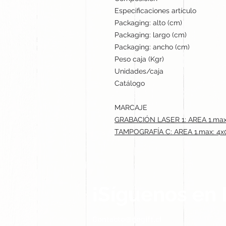
Especificaciones artículo
Packaging: alto (cm)
Packaging: largo (cm)
Packaging: ancho (cm)
Peso caja (Kgr)
Unidades/caja
Catálogo
MARCAJE
GRABACIÓN LASER 1: AREA 1.max
TAMPOGRAFÍA C: AREA 1.max: 4x
¡Síguenos en 
Contacto@gogift.cl