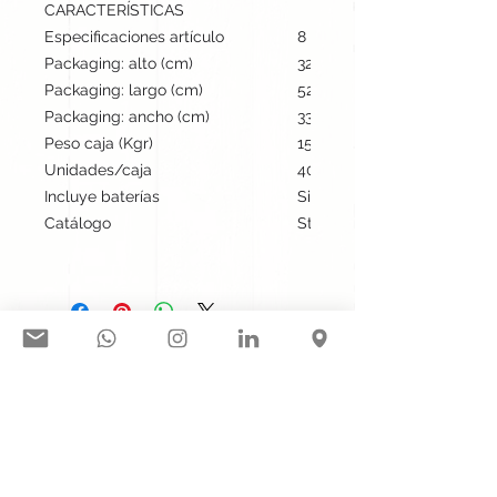
CARACTERÍSTICAS
Especificaciones artículo
8 cm / 2.9 cm / 8 cm | 296 
Packaging: alto (cm)
32
Packaging: largo (cm)
52.5
Packaging: ancho (cm)
33
Peso caja (Kgr)
15
Unidades/caja
40
Incluye baterías
Si
Catálogo
Stock internacional
Síguenos en nuestras redes
sociales:
Contacto@gogift.cl