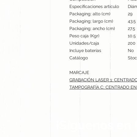
Especificaciones artículo
Diám
Packaging: alto (cm)
29
Packaging: largo (cm)
43.5
Packaging: ancho (cm)
27.5
Peso caja (Kgr)
10.5
Unidades/caja
200
Incluye baterías
No
Catálogo
Stoc
MARCAJE
GRABACIÓN LASER 1: CENTRADO 
TAMPOGRAFÍA C: CENTRADO EN 
¡Síguenos en 