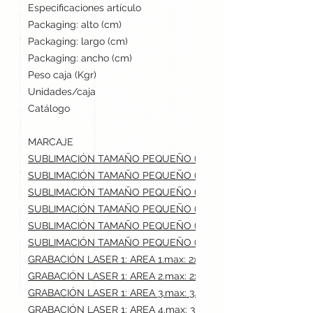
Especificaciones artículo
cm / cm / cm | 2.5 gr
Packaging: alto (cm)
33
Packaging: largo (cm)
38
Packaging: ancho (cm)
32
Peso caja (Kgr)
4.7
Unidades/caja
1000
Catálogo
Stock internacional
MARCAJE
SUBLIMACIÓN TAMAÑO PEQUEÑO (-100 CM2): AREA 1.max: 2
SUBLIMACIÓN TAMAÑO PEQUEÑO (-100 CM2): AREA 2.max: 2
SUBLIMACIÓN TAMAÑO PEQUEÑO (-100 CM2): AREA 3.max: 3.
SUBLIMACIÓN TAMAÑO PEQUEÑO (-100 CM2): AREA 4.max: 3
SUBLIMACIÓN TAMAÑO PEQUEÑO (-100 CM2): AREA 5.max: 5
SUBLIMACIÓN TAMAÑO PEQUEÑO (-100 CM2): AREA 6.max: 5
GRABACIÓN LASER 1: AREA 1.max: 2x4.5 cm
GRABACIÓN LASER 1: AREA 2.max: 2x4.5 cm
GRABACIÓN LASER 1: AREA 3.max: 3.5x3.5 cm
GRABACIÓN LASER 1: AREA 4.max: 3.5x3.5 cm