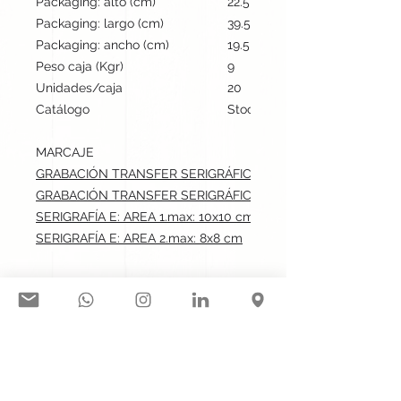
Packaging: alto (cm)
22.5
Packaging: largo (cm)
39.5
Packaging: ancho (cm)
19.5
Peso caja (Kgr)
9
Unidades/caja
20
Catálogo
Stock internacional
MARCAJE
GRABACIÓN TRANSFER SERIGRÁFICO: AREA 1.max: 10x10 cm
GRABACIÓN TRANSFER SERIGRÁFICO: AREA 2.max: 8x8 cm
SERIGRAFÍA E: AREA 1.max: 10x10 cm
SERIGRAFÍA E: AREA 2.max: 8x8 cm
Síguenos en nuestras redes
sociales: