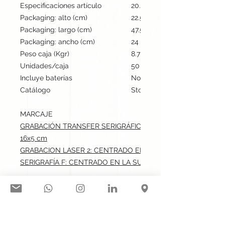
Especificaciones artículo
20.5 cm / 26.5 cm / cm | 112
Packaging: alto (cm)
22.5
Packaging: largo (cm)
47.5
Packaging: ancho (cm)
24
Peso caja (Kgr)
8.7
Unidades/caja
50
Incluye baterías
No
Catálogo
Stock internacional
MARCAJE
GRABACIÓN TRANSFER SERIGRÁFICO: CENTRADO EN LA SUP
16x5 cm
GRABACION LASER 2: CENTRADO EN LA SUPERFICIE.max: 5
SERIGRAFÍA F: CENTRADO EN LA SUPERFICIE.max: 16x5 cm
Síguenos en nuestras redes
sociales: