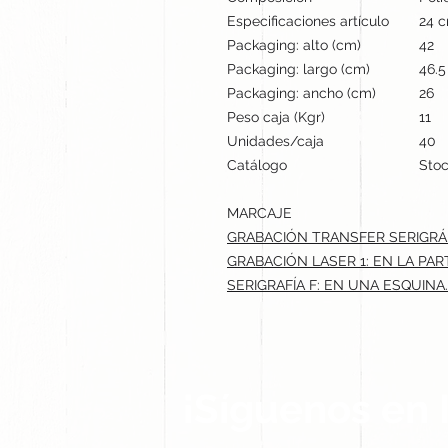
Especificaciones artículo
24 c
Packaging: alto (cm)
42
Packaging: largo (cm)
46.5
Packaging: ancho (cm)
26
Peso caja (Kgr)
11
Unidades/caja
40
Catálogo
Stoc
MARCAJE
GRABACIÓN TRANSFER SERIGRÁF
GRABACIÓN LASER 1: EN LA PAR
SERIGRAFÍA F: EN UNA ESQUINA.
¡Síguenos en 