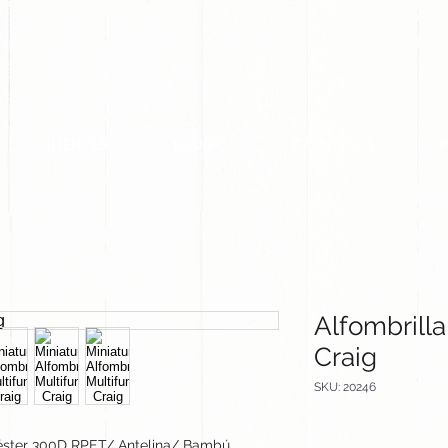
CLIENTES
EQUIPO
CATALOGOS
Alfombrilla
Craig
SKU: 20246
éster 300D RPET/ Antelina/ Bambú