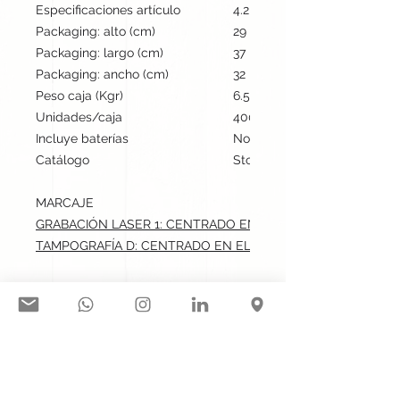
Especificaciones artículo
4.2 cm / 5.7 cm / 3 cm | 12.5
Packaging: alto (cm)
29
Packaging: largo (cm)
37
Packaging: ancho (cm)
32
Peso caja (Kgr)
6.5
Unidades/caja
400
Incluye baterías
No
Catálogo
Stock internacional
MARCAJE
GRABACIÓN LASER 1: CENTRADO EN EL FRONTAL.max: 4x1.
TAMPOGRAFÍA D: CENTRADO EN EL FRONTAL.max: 4x1.5 cm
Síguenos en nuestras redes
sociales: