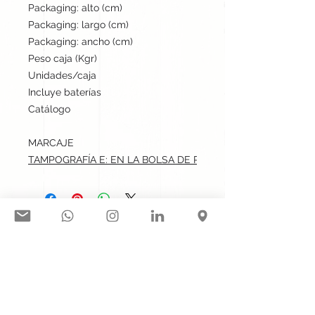
Packaging: alto (cm)
35
Packaging: largo (cm)
50
Packaging: ancho (cm)
40
Peso caja (Kgr)
7
Unidades/caja
200
Incluye baterías
No
Catálogo
Stock internacional
MARCAJE
TAMPOGRAFÍA E: EN LA BOLSA DE PRESENTACIÓN.max: 5x3
Síguenos en nuestras redes
sociales:
Contacto@gogift.cl