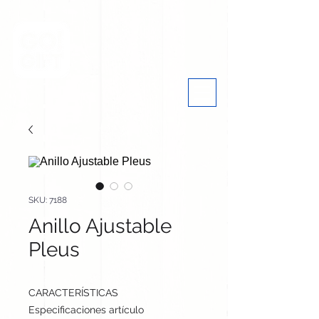
SKU: 7188
Anillo Ajustable
Pleus
CARACTERÍSTICAS
Especificaciones artículo
cm / cm / cm | 30 gr