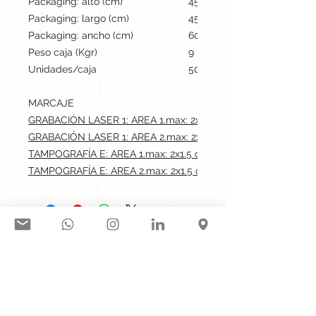
Packaging: alto (cm)
45
Packaging: largo (cm)
45
Packaging: ancho (cm)
60
Peso caja (Kgr)
9
Unidades/caja
500
MARCAJE
GRABACIÓN LASER 1: AREA 1.max: 2x1.5 cm
GRABACIÓN LASER 1: AREA 2.max: 2x1.5 cm
TAMPOGRAFÍA E: AREA 1.max: 2x1.5 cm
TAMPOGRAFÍA E: AREA 2.max: 2x1.5 cm
Síguenos en nuestras redes
sociales:
Contacto@gogift.cl