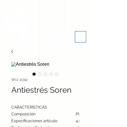
SKU: 21742
Antiestrés Soren
CARACTERÍSTICAS
Composición
PU
Especificaciones artículo
4.5 cm / 8.2 cm / 7 cm | 22