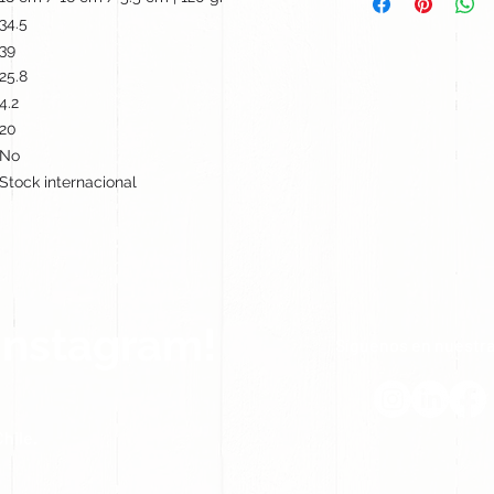
34.5
39
25.8
4.2
20
No
Stock internacional
Instagram!
Síguenos en nuestra
hile.