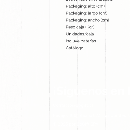
Packaging: alto (cm)
Packaging: largo (cm)
Packaging: ancho (cm)
Peso caja (Kgr)
Unidades/caja
Incluye baterías
Catálogo
¡Síguenos en 
Contacto@gogift.cl
Badajoz 100, oficina 523, Las Condes, C
© 2023 por GoGift SPA