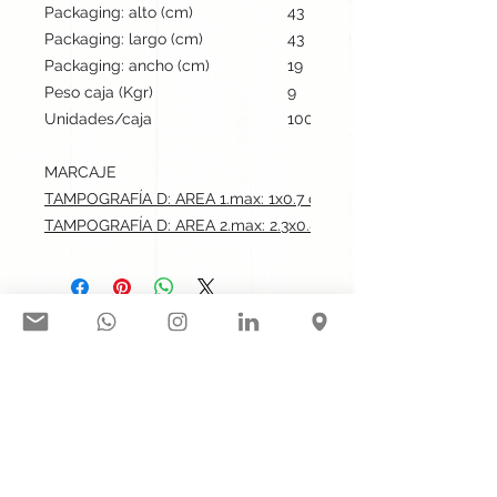
Packaging: alto (cm)
43
Packaging: largo (cm)
43
Packaging: ancho (cm)
19
Peso caja (Kgr)
9
Unidades/caja
100
MARCAJE
TAMPOGRAFÍA D: AREA 1.max: 1x0.7 cm
TAMPOGRAFÍA D: AREA 2.max: 2.3x0.8 cm
Síguenos en nuestras redes
sociales:
Contacto@gogift.cl
Badajoz 100, oficina 523, Las