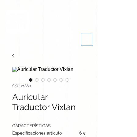
SKU: 21860
Auricular
Traductor Vixlan
CARACTERÍSTICAS
Especificaciones artículo
6.5 cm / 5.7 cm / 3.4 cm | 64