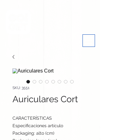
SKU: 3551
Auriculares Cort
CARACTERÍSTICAS
Especificaciones artículo
7 cm / 7 cm / 2 cm | 30 g
Packaging: alto (cm)
37