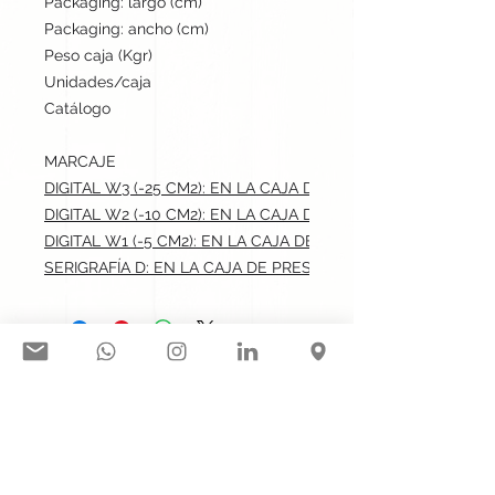
Packaging: largo (cm)
42
Packaging: ancho (cm)
42
Peso caja (Kgr)
15
Unidades/caja
500
Catálogo
Stock internacional
MARCAJE
DIGITAL W3 (-25 CM2): EN LA CAJA DE PRESENTACIÓN.max: 
DIGITAL W2 (-10 CM2): EN LA CAJA DE PRESENTACIÓN.max: 
DIGITAL W1 (-5 CM2): EN LA CAJA DE PRESENTACIÓN.max: 2
SERIGRAFÍA D: EN LA CAJA DE PRESENTACIÓN.max: 4x4 cm
Síguenos en nuestras redes
sociales:
Contacto@gogift.cl