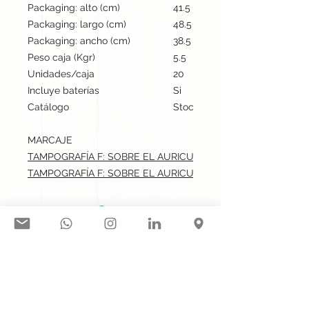
Packaging: alto (cm)
41.5
Packaging: largo (cm)
48.5
Packaging: ancho (cm)
38.5
Peso caja (Kgr)
5.5
Unidades/caja
20
Incluye baterías
Si
Catálogo
Stock internacional
MARCAJE
TAMPOGRAFÍA F: SOBRE EL AURICULAR IZQUIERDO.max: 3x4
TAMPOGRAFÍA F: SOBRE EL AURICULAR DERECHO.max: 3x4 
Síguenos en nuestras redes
sociales:
Contacto@gogift.cl