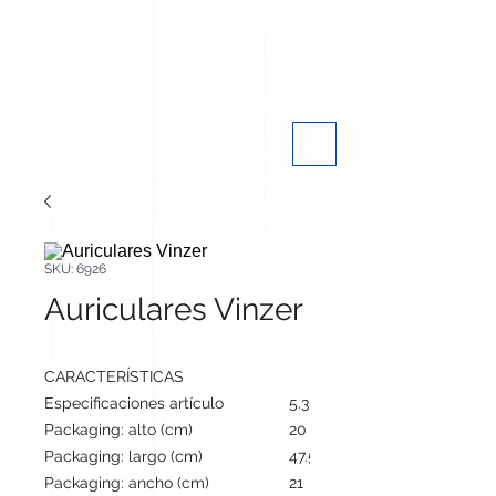
SKU: 6926
Auriculares Vinzer
CARACTERÍSTICAS
Especificaciones artículo
5.3 cm / 5.1 cm / 2.6 cm | 47
Packaging: alto (cm)
20
Packaging: largo (cm)
47.5
Packaging: ancho (cm)
21