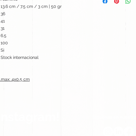
13.6 cm / 7.5 cm / 3 cm | 50 gr
36
41
31
6.5
100
Si
Stock internacional
max: 4x0.5 cm
Instagram!
Síguenos en nuestra