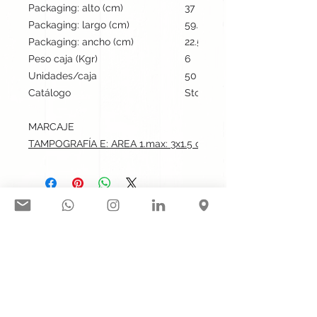
Packaging: alto (cm)
37
Packaging: largo (cm)
59.5
Packaging: ancho (cm)
22.5
Peso caja (Kgr)
6
Unidades/caja
50
Catálogo
Stock internacional
MARCAJE
TAMPOGRAFÍA E: AREA 1.max: 3x1.5 cm
Síguenos en nuestras redes
sociales:
Contacto@gogift.cl
Badajoz 100, oficina 523, Las