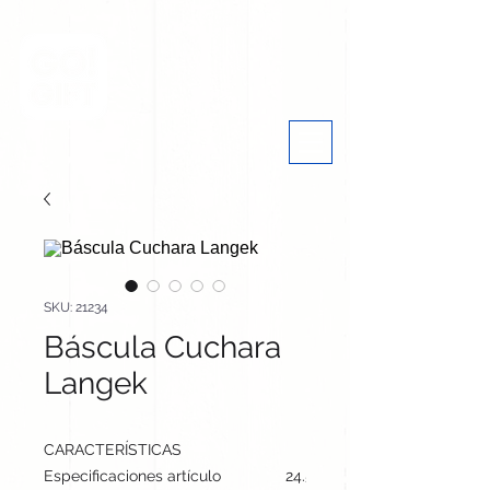
SKU: 21234
Báscula Cuchara
Langek
CARACTERÍSTICAS
Especificaciones artículo
24.5 cm / 6.2 cm / 3 cm | 66