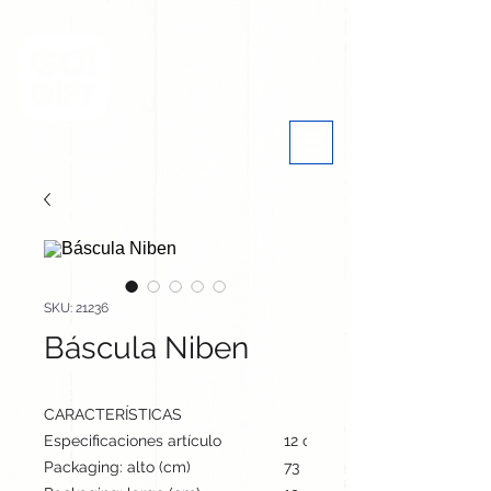
SKU: 21236
Báscula Niben
CARACTERÍSTICAS
Especificaciones artículo
12 cm / 14.4 cm / 1.5 cm | 86
Packaging: alto (cm)
73