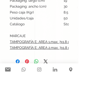
Packaging: largo (cm)
19
Packaging: ancho (cm)
30
Peso caja (Kgr)
8.5
Unidades/caja
50
Catálogo
Stock internacional
MARCAJE
TAMPOGRAFÍA E: AREA 1.max: 7x1.8 cm
TAMPOGRAFÍA E: AREA 2.max: 7x1.8 cm
Síguenos en nuestras redes
sociales:
Contacto@gogift.cl
Badajoz 100, oficina 523, Las
Condes, Chile.