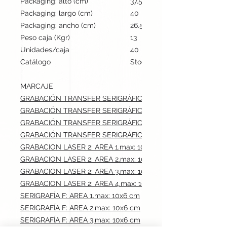
Packaging: alto (cm)
37.5
Packaging: largo (cm)
40
Packaging: ancho (cm)
26.5
Peso caja (Kgr)
13
Unidades/caja
40
Catálogo
Stock internacional
MARCAJE
GRABACIÓN TRANSFER SERIGRÁFICO: AREA 1.max: 10x6 cm
GRABACIÓN TRANSFER SERIGRÁFICO: AREA 2.max: 10x6 cm
GRABACIÓN TRANSFER SERIGRÁFICO: AREA 3.max: 10x6 cm
GRABACIÓN TRANSFER SERIGRÁFICO: AREA 4.max: 10x6 cm
GRABACION LASER 2: AREA 1.max: 10x6 cm
GRABACION LASER 2: AREA 2.max: 10x6 cm
GRABACION LASER 2: AREA 3.max: 10x6 cm
GRABACION LASER 2: AREA 4.max: 10x6 cm
SERIGRAFÍA F: AREA 1.max: 10x6 cm
SERIGRAFÍA F: AREA 2.max: 10x6 cm
SERIGRAFÍA F: AREA 3.max: 10x6 cm