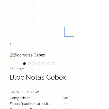
SKU: 21397
Bloc Notas Cebex
CARACTERÍSTICAS
Composición
Corcho/ PU
Especificaciones artículo
21.1 cm / 15 cm / 1.9 cm | 27