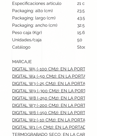
Especificaciones artículo
21 cm / 14.7 cm / 1.5 cm | 30
Packaging: alto (cm)
23.5
Packaging: largo (cm)
43.5
Packaging: ancho (cm)
32.5
Peso caja (Kgr)
15.6
Unidades/caja
50
Catálogo
Stock internacional
MARCAJE
DIGITAL W5 (-100 CM2): EN LA PORTADA.max: 8x12 cm
DIGITAL W4 (-50 CM2): EN LA PORTADA.max: 5x10 cm
DIGITAL W3 (-25 CM2): EN LA PORTADA.max: 5x5 cm
DIGITAL W9 (-300 CM2): EN LA PORTADA.max: 14x21 cm
DIGITAL W8 (-250 CM2): EN LA PORTADA.max: 13x19 cm
DIGITAL W7 (-200 CM2): EN LA PORTADA.max: 12.5x16 cm
DIGITAL W6 (-150 CM2): EN LA PORTADA.max: 10x15 cm
DIGITAL W2 (-10 CM2): EN LA PORTADA.max: 5x2 cm
DIGITAL W1 (-5 CM2): EN LA PORTADA.max: 2x2.5 cm
TERMOGRABADO SECO: EN LA CARA PRINCIPAL, PARTE INFE