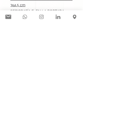
3x4.5 cm
SERIGRAFÍA E: EN LA PORTADA.max: 8x16 cm
SERIGRAFÍA E: SOBRE TODA LA PORTADA.max: 10x16 cm
Síguenos en nuestras redes
sociales:
Contacto@gogift.cl
Badajoz 100, oficina 523, Las
Condes, Chile.
© 2023 por GoGift SPA
GOGIFT SPA /
77.311.043-3
/ RL
Camila Badillo Hernández // Fabián
Verdugo A.