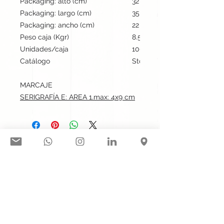
Packaging: alto (cm)
32
Packaging: largo (cm)
35
Packaging: ancho (cm)
22
Peso caja (Kgr)
8.5
Unidades/caja
100
Catálogo
Stock internacional
MARCAJE
SERIGRAFÍA E: AREA 1.max: 4x9 cm
Síguenos en nuestras redes
sociales:
Contacto@gogift.cl
Badajoz 100, oficina 523, Las
Condes, Chile.