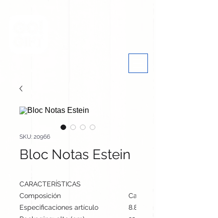
SKU: 20966
Bloc Notas Estein
CARACTERÍSTICAS
Composición
Cartón Reciclado
Especificaciones artículo
8.8 cm / 13 cm / 1.1 cm | 70