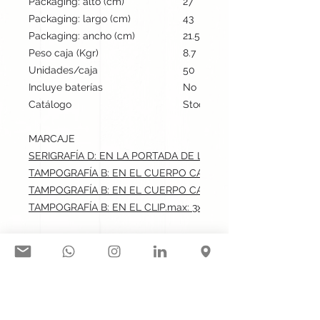
Packaging: alto (cm)
27
Packaging: largo (cm)
43
Packaging: ancho (cm)
21.5
Peso caja (Kgr)
8.7
Unidades/caja
50
Incluye baterías
No
Catálogo
Stock internacional
MARCAJE
SERIGRAFÍA D: EN LA PORTADA DE LA LIBRETA.max: 5x12 cm
TAMPOGRAFÍA B: EN EL CUERPO CARA A.max: 5x0.6 cm
TAMPOGRAFÍA B: EN EL CUERPO CARA B.max: 0.6x5 cm
TAMPOGRAFÍA B: EN EL CLIP.max: 3x0.5 cm
Síguenos en nuestras redes
sociales: