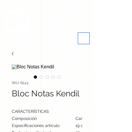
SKU: 6543
Bloc Notas Kendil
CARACTERÍSTICAS
Composición
Cartón Reciclado
Especificaciones artículo
19 cm / 11.8 cm / 1.6 cm | 15