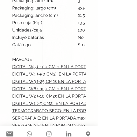
Packaging: alto (cm)
31
Packaging: largo (cm)
43.5
Packaging: ancho (cm)
21.5
Peso caja (Kgr)
13.5
Unidades/caja
100
Incluye baterías
No
Catálogo
Stock internacional
MARCAJE
DIGITAL W5 (-100 CM2): EN LA PORTADA.max: 6.5x10 cm
DIGITAL W4 (-50 CM2): EN LA PORTADA.max: 6x8 cm
DIGITAL W3 (-25 CM2): EN LA PORTADA.max: 4x5 cm
DIGITAL W6 (-150 CM2): EN LA PORTADA.max: 9x14 cm
DIGITAL W2 (-10 CM2): EN LA PORTADA.max: 5x2 cm
DIGITAL W1 (-5 CM2): EN LA PORTADA.max: 2.5x2 cm
TERMOGRABADO SECO: EN LA PORTADA.max: 3.5x3 cm
SERIGRAFÍA E: EN LA PORTADA.max: 8x4.5 cm
SERIGRAFÍA E: EN LA PORTADA.max: 6.5x10 cm