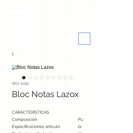
SKU: 21312
Bloc Notas Lazox
CARACTERÍSTICAS
Composición
PU Reciclado
Especificaciones artículo
21 cm / 14.8 cm / 1 cm | 198