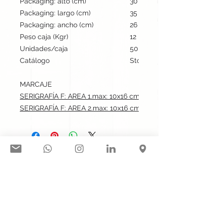
Packaging: alto (cm)
30
Packaging: largo (cm)
35
Packaging: ancho (cm)
26
Peso caja (Kgr)
12
Unidades/caja
50
Catálogo
Stock internacional
MARCAJE
SERIGRAFÍA F: AREA 1.max: 10x16 cm
SERIGRAFÍA F: AREA 2.max: 10x16 cm
Síguenos en nuestras redes
sociales:
Contacto@gogift.cl
Badajoz 100, oficina 523, Las