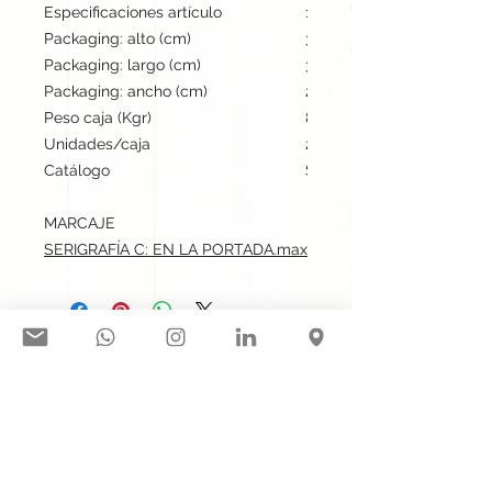
Especificaciones artículo
13 cm / 6 cm / 1 cm | 35 
Packaging: alto (cm)
30.5
Packaging: largo (cm)
35.5
Packaging: ancho (cm)
23
Peso caja (Kgr)
8.1
Unidades/caja
200
Catálogo
Stock internacional
MARCAJE
SERIGRAFÍA C: EN LA PORTADA.max: 2.5x10 cm
Síguenos en nuestras redes
sociales:
Contacto@gogift.cl