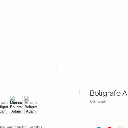
CLIENTES
EQUIPO
CATALOGOS
Bolígrafo 
SKU: 20181
nio Reciclado/ Bambú