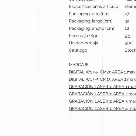
Especificaciones artículo
Diámet
Packaging: alto (cm)
27
Packaging: largo (cm)
32
Packaging: ancho (cm)
18
Peso caja (Kgr)
9.5
Unidades/caja
500
Catálogo
Stock
MARCAJE
DIGITAL W1 (-5 CM2): AREA 1.max
DIGITAL W1 (-5 CM2): AREA 2.max
GRABACIÓN LASER 1: AREA 1.max
GRABACIÓN LASER 1: AREA 2.max
GRABACIÓN LASER 1: AREA 3.max
GRABACIÓN LASER 1: AREA 4.max