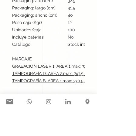
Packaging: alto (cm)
32.5
Packaging: largo (cm)
41.5
Packaging: ancho (cm)
40
Peso caja (Kgr)
12
Unidades/caja
100
Incluye baterías
No
Catálogo
Stock internacional
MARCAJE
GRABACIÓN LASER 1: AREA 1.max: 3x0.5 cm
TAMPOGRAFÍA D: AREA 2.max: 7x3.5 cm
TAMPOGRAFÍA B: AREA 1.max: 3x0.5 cm
Síguenos en nuestras redes
sociales: