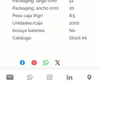
Packaging: largo (cm)
51
Packaging: ancho (cm)
20
Peso caja (Kgr)
8.5
Unidades/caja
1000
Incluye baterías
No
Catálogo
Stock internacional
Síguenos en nuestras redes
sociales:
Contacto@gogift.cl
Badajoz 100, oficina 523, Las
Condes, Chile.
© 2023 por GoGift SPA