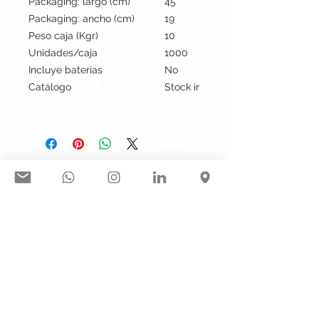
Packaging: largo (cm)
45
Packaging: ancho (cm)
19
Peso caja (Kgr)
10
Unidades/caja
1000
Incluye baterías
No
Catálogo
Stock internacional
Síguenos en nuestras redes
sociales:
Contacto@gogift.cl
Badajoz 100, oficina 523, Las
Condes, Chile.
© 2023 por GoGift SPA