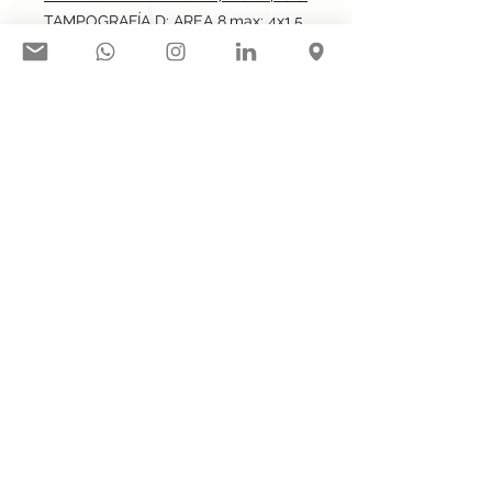
TAMPOGRAFÍA D: AREA 8.max: 4x1.5 cm
TAMPOGRAFÍA D: AREA 9.max: 4x1.5 cm
Síguenos en nuestras redes
sociales:
Contacto@gogift.cl
Badajoz 100, oficina 523, Las
Condes, Chile.
© 2023 por GoGift SPA
GOGIFT SPA /
77.311.043-3
/ RL
Camila Badillo Hernández // Fabián
Verdugo A.