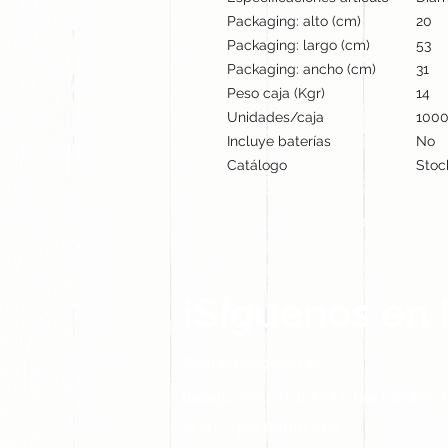
Packaging: alto (cm)
20
Packaging: largo (cm)
53
Packaging: ancho (cm)
31
Peso caja (Kgr)
14
Unidades/caja
100
Incluye baterías
No
Catálogo
Stoc
¡Síguenos en 
Contacto@gogift.cl
Badajoz 100, oficina 523, Las Condes, C
© 2023 por GoGift SPA