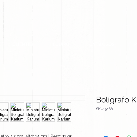
CLIENTES
EQUIPO
CATALOGOS
Bolígrafo 
SKU: 5168
tro: 1.3 cm, alto: 14 cm | Peso: 11 gr