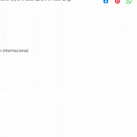
0
k internacional
Instagram!
Síguenos en nuestra
hile.