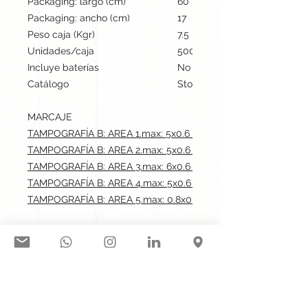
Packaging: largo (cm)
60
Packaging: ancho (cm)
17
Peso caja (Kgr)
7.5
Unidades/caja
500
Incluye baterías
No
Catálogo
Stock internacional
MARCAJE
TAMPOGRAFÍA B: AREA 1.max: 5x0.6 cm
TAMPOGRAFÍA B: AREA 2.max: 5x0.6 cm
TAMPOGRAFÍA B: AREA 3.max: 6x0.6 cm
TAMPOGRAFÍA B: AREA 4.max: 5x0.6 cm
TAMPOGRAFÍA B: AREA 5.max: 0.8x0.8 cm
Síguenos en nuestras redes
sociales: