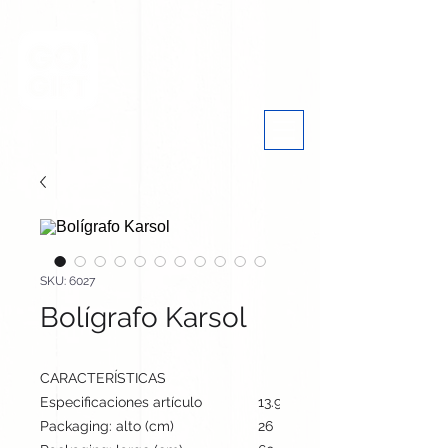
SKU: 6027
Bolígrafo Karsol
CARACTERÍSTICAS
Especificaciones artículo
13.9 cm / 3.9 cm / 1.9 cm | 12
Packaging: alto (cm)
26