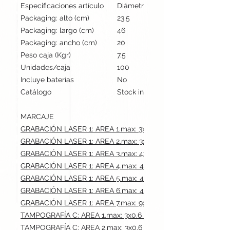
Especificaciones artículo
Diámetro: 1 cm, alto: 12.3 cm | Pes
Packaging: alto (cm)
23.5
Packaging: largo (cm)
46
Packaging: ancho (cm)
20
Peso caja (Kgr)
7.5
Unidades/caja
100
Incluye baterías
No
Catálogo
Stock internacional
MARCAJE
GRABACIÓN LASER 1: AREA 1.max: 3x0.6 cm
GRABACIÓN LASER 1: AREA 2.max: 3x0.6 cm
GRABACIÓN LASER 1: AREA 3.max: 4x0.6 cm
GRABACIÓN LASER 1: AREA 4.max: 4x0.6 cm
GRABACIÓN LASER 1: AREA 5.max: 4x0.6 cm
GRABACIÓN LASER 1: AREA 6.max: 4x0.6 cm
GRABACIÓN LASER 1: AREA 7.max: 9x1.5 cm
TAMPOGRAFÍA C: AREA 1.max: 3x0.6 cm
TAMPOGRAFÍA C: AREA 2.max: 3x0.6 cm