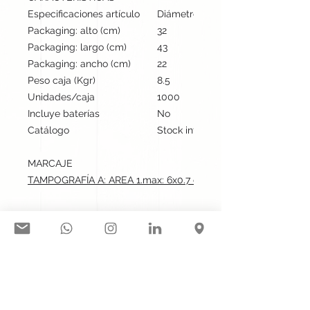
Especificaciones artículo
Diámetro: 1.1 cm, alto: 14.8 cm | P
Packaging: alto (cm)
32
Packaging: largo (cm)
43
Packaging: ancho (cm)
22
Peso caja (Kgr)
8.5
Unidades/caja
1000
Incluye baterías
No
Catálogo
Stock internacional
MARCAJE
TAMPOGRAFÍA A: AREA 1.max: 6x0.7 cm
Síguenos en nuestras redes
sociales: