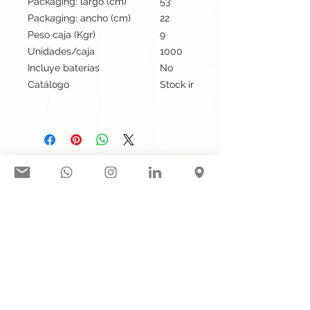
Packaging: largo (cm)
53
Packaging: ancho (cm)
22
Peso caja (Kgr)
9
Unidades/caja
1000
Incluye baterías
No
Catálogo
Stock internacional
Síguenos en nuestras redes
sociales:
Contacto@gogift.cl
Badajoz 100, oficina 523, Las
Condes, Chile.
© 2023 por GoGift SPA