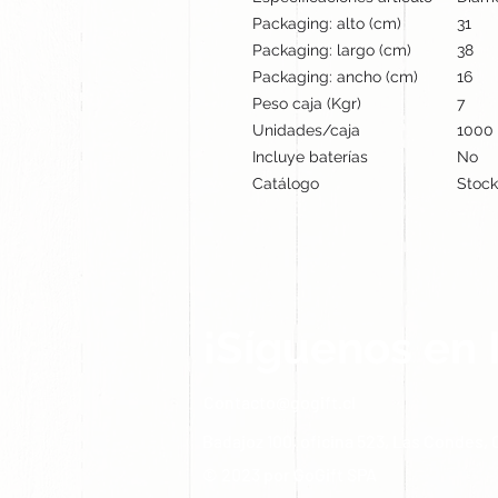
Packaging: alto (cm)
31
Packaging: largo (cm)
38
Packaging: ancho (cm)
16
Peso caja (Kgr)
7
Unidades/caja
1000
Incluye baterías
No
Catálogo
Stock
¡Síguenos en 
Contacto@gogift.cl
Badajoz 100, oficina 523, Las Condes, C
© 2023 por GoGift SPA