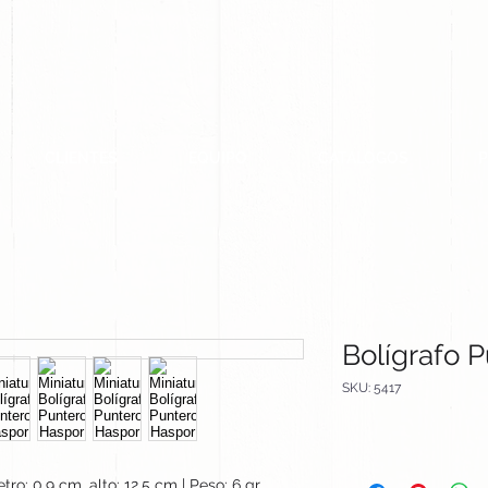
CLIENTES
EQUIPO
CATALOGOS
Bolígrafo 
SKU: 5417
tro: 0.9 cm, alto: 12.5 cm | Peso: 6 gr