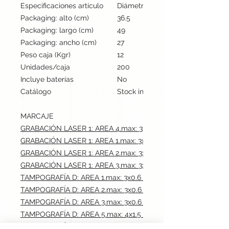
Especificaciones artículo
Diámetro: 1.1 cm, alto: 14 cm | Pes
Packaging: alto (cm)
36.5
Packaging: largo (cm)
49
Packaging: ancho (cm)
27
Peso caja (Kgr)
12
Unidades/caja
200
Incluye baterías
No
Catálogo
Stock internacional
MARCAJE
GRABACIÓN LASER 1: AREA 4.max: 3x0.3 cm
GRABACIÓN LASER 1: AREA 1.max: 3x0.6 cm
GRABACIÓN LASER 1: AREA 2.max: 3x0.6 cm
GRABACIÓN LASER 1: AREA 3.max: 3x0.6 cm
TAMPOGRAFÍA D: AREA 1.max: 3x0.6 cm
TAMPOGRAFÍA D: AREA 2.max: 3x0.6 cm
TAMPOGRAFÍA D: AREA 3.max: 3x0.6 cm
TAMPOGRAFÍA D: AREA 5.max: 4x1.5 cm
TAMPOGRAFÍA D: AREA 6.max: 4x1.5 cm