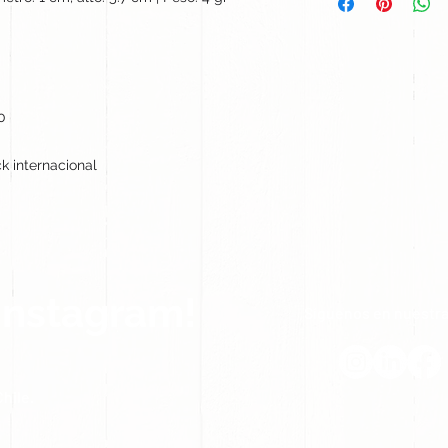
0
k internacional
Instagram!
Síguenos en nuestra
hile.