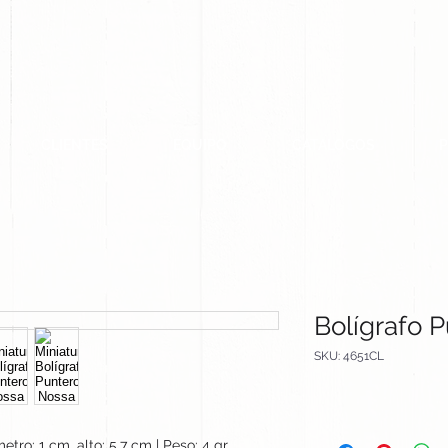
CLIENTES
EQUIPO
CATALOGOS
Bolígrafo 
SKU: 4651CL
etro: 1 cm, alto: 5.7 cm | Peso: 4 gr