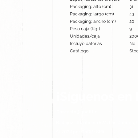
Packaging: alto (cm)
31
Packaging: largo (cm)
43
Packaging: ancho (cm)
20
Peso caja (Kgr)
9
Unidades/caja
200
Incluye baterías
No
Catálogo
Stoc
¡Síguenos en 
Contacto@gogift.cl
Badajoz 100, oficina 523, Las Condes, C
© 2023 por GoGift SPA