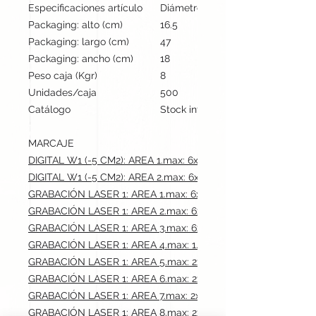
Especificaciones artículo
Diámetro: 1 cm, alto: 14.5 cm | Pes
Packaging: alto (cm)
16.5
Packaging: largo (cm)
47
Packaging: ancho (cm)
18
Peso caja (Kgr)
8
Unidades/caja
500
Catálogo
Stock internacional
MARCAJE
DIGITAL W1 (-5 CM2): AREA 1.max: 6x0.6 cm
DIGITAL W1 (-5 CM2): AREA 2.max: 6x0.6 cm
GRABACIÓN LASER 1: AREA 1.max: 6x0.6 cm
GRABACIÓN LASER 1: AREA 2.max: 6x0.6 cm
GRABACIÓN LASER 1: AREA 3.max: 6x0.6 cm
GRABACIÓN LASER 1: AREA 4.max: 1.5x0.6 cm
GRABACIÓN LASER 1: AREA 5.max: 2x0.3 cm
GRABACIÓN LASER 1: AREA 6.max: 2x0.6 cm
GRABACIÓN LASER 1: AREA 7.max: 2x0.6 cm
GRABACIÓN LASER 1: AREA 8.max: 2x0.6 cm