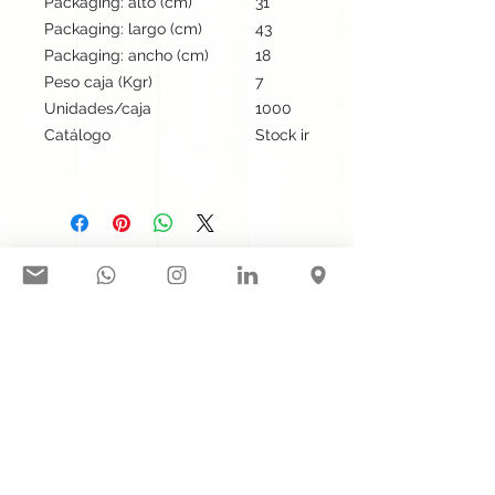
Packaging: alto (cm)
31
Packaging: largo (cm)
43
Packaging: ancho (cm)
18
Peso caja (Kgr)
7
Unidades/caja
1000
Catálogo
Stock internacional
Síguenos en nuestras redes
sociales:
Contacto@gogift.cl
Badajoz 100, oficina 523, Las
Condes, Chile.
© 2023 por GoGift SPA