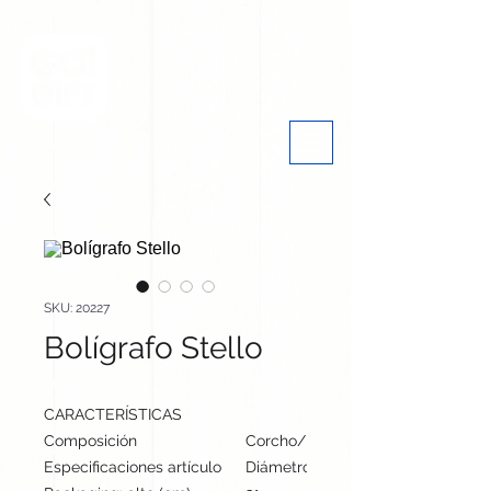
SKU: 20227
Bolígrafo Stello
CARACTERÍSTICAS
Composición
Corcho/ Caña de Trigo/ ABS
Especificaciones artículo
Diámetro: 1.4 cm, alto: 14.4 cm | Pe