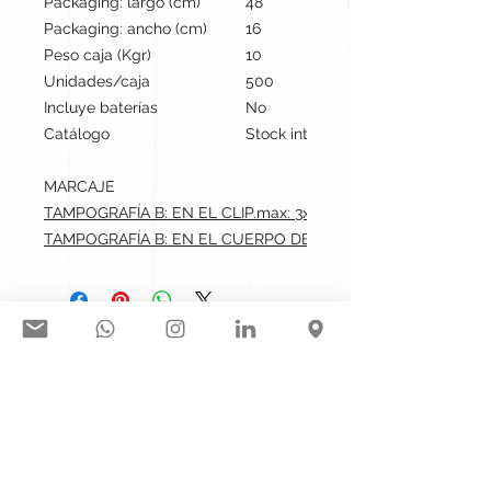
Packaging: largo (cm)
48
Packaging: ancho (cm)
16
Peso caja (Kgr)
10
Unidades/caja
500
Incluye baterías
No
Catálogo
Stock internacional
MARCAJE
TAMPOGRAFÍA B: EN EL CLIP.max: 3x0.5 cm
TAMPOGRAFÍA B: EN EL CUERPO DEL BOLÍGRAFO.max: 6x0.
Síguenos en nuestras redes
sociales:
Contacto@gogift.cl
Badajoz 100, oficina 523, Las