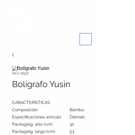
SKU: 6937
Bolígrafo Yusin
CARACTERÍSTICAS
Composición
Bambú/ Caña de Trigo/ PP
Especificaciones artículo
Diámetro: 1 cm, alto: 13.9 cm | Pe
Packaging: alto (cm)
32
Packaging: largo (cm)
53