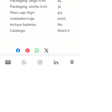
Packaging: largo (cm)
45
Packaging: ancho (cm)
31
Peso caja (Kgr)
9.5
Unidades/caja
1000
Incluye baterías
No
Catálogo
Stock internacional
Síguenos en nuestras redes
sociales:
Contacto@gogift.cl
Badajoz 100, oficina 523, Las
Condes, Chile.
© 2023 por GoGift SPA