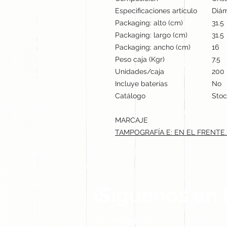
Especificaciones artículo
Diám
Packaging: alto (cm)
31.5
Packaging: largo (cm)
31.5
Packaging: ancho (cm)
16
Peso caja (Kgr)
7.5
Unidades/caja
200
Incluye baterías
No
Catálogo
Stoc
MARCAJE
TAMPOGRAFÍA E: EN EL FRENTE.m
¡Síguenos en 
Contacto@gogift.cl