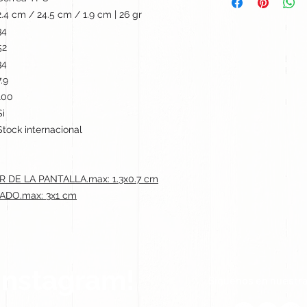
2.4 cm / 24.5 cm / 1.9 cm | 26 gr
34
52
34
7.9
100
Si
Stock internacional
 DE LA PANTALLA.max: 1.3x0.7 cm
ADO.max: 3x1 cm
Instagram!
Síguenos en nuestra