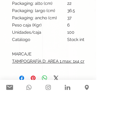
Packaging: alto (cm)
22
Packaging: largo (cm)
36.5
Packaging: ancho (cm)
37
Peso caja (Kgr)
6
Unidades/caja
100
Catálogo
Stock internacional
MARCAJE
TAMPOGRAFÍA D: AREA 1.max: 1x4 cm
Síguenos en nuestras redes
sociales:
Contacto@gogift.cl
Badajoz 100, oficina 523, Las