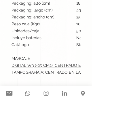
Packaging: alto (cm)
18
Packaging: largo (cm)
49.5
Packaging: ancho (cm)
25
Peso caja (Kgr)
10
Unidades/caja
500
Incluye baterías
No
Catálogo
Stock internacional
MARCAJE
DIGITAL W3 (-25 CM2): CENTRADO EN LA CAJA.max: 4x5 cm
TAMPOGRAFÍA A: CENTRADO EN LA CAJA.max: 4x5 cm
Síguenos en nuestras redes
sociales:
Contacto@gogift.cl